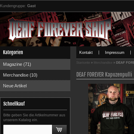
Kundengruppe:
Gast
Kategorien
Kontakt
Impressum
Startseite
»
Merchandise
»
DEAF FORE
Magazine (71)
DEAF FOREVER Kapuzenpulli
Merchandise (10)
Neue Artikel
Schnellkauf
Bitte geben Sie die Artikelnummer aus
unserem Katalog ein.