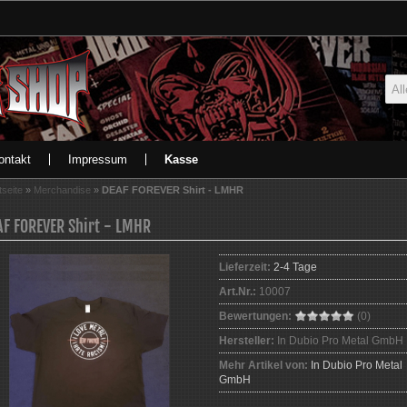
ontakt
Impressum
Kasse
tseite
»
Merchandise
»
DEAF FOREVER Shirt - LMHR
AF FOREVER Shirt - LMHR
Lieferzeit:
2-4 Tage
Art.Nr.:
10007
Bewertungen:
(0)
Hersteller:
In Dubio Pro Metal GmbH
Mehr Artikel von:
In Dubio Pro Metal
GmbH