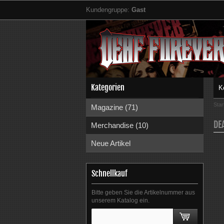
Kundengruppe:
Gast
Kategorien
K
Star
Magazine (71)
DE
Merchandise (10)
Neue Artikel
Schnellkauf
Bitte geben Sie die Artikelnummer aus
unserem Katalog ein.