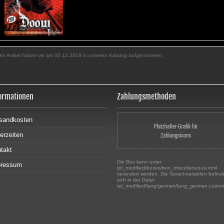
en Artikel haben wir am 05.12.2018 in unseren Katalog aufgenommen.
ormationen
Zahlungsmethoden
sandkosten
ferzeiten
takt
Die Box kann unter
pressum
tpl_modified/boxes/box_miscellaneous.html
verändert werden. Die Sprachvariablen befin
sich in der Datei
tpl_modified/lang/german/lang_german.custo