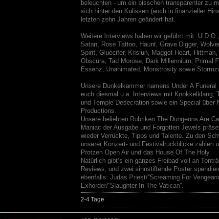
beleuchten - um ein bisschen transparenter zu 
sich hinter den Kulissen (auch in finanzieller Hins
letzten zehn Jahren geändert hat.
Weitere Interviews haben wir geführt mit: U.D.O.
Satan, Rose Tattoo, Haunt, Grave Digger, Wolve
Spirit, Gluecifer, Krisiun, Maggot Heart, Hittman,
Obscura, Tad Morose, Dark Millennium, Primal F
Essenz, Unanimated, Monstrosity sowie Stormz
Unsere Dunkelkammer namens Under A Funeral M
euch diesmal u.a. Interviews mit Knokkelklang,
und Temple Desecration sowie ein Special über
Productions.
Unsere beliebten Rubriken The Dungeons Are Cal
Maniac der Ausgabe und Forgotten Jewels präse
wieder Verrückte, Tipps und Talente. Zu den Sc
unserer Konzert- und Festivalrückblicke zählen u
Protzen Open Air und das House Of The Holy.
Natürlich gibt’s ein ganzes Freibad voll an Tonträ
Reviews, und zwei sinnstiftende Poster spendier
ebenfalls: Judas Priest/“Screaming For Vengean
Exhorder/“Slaughter In The Vatican”.
2-4 Tage