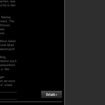
machen, was
icht) in den
, Mantar,
nnest, The
 Artizan,
ear,
one.
oon liefert
 Tomb Mold
 Naturmacht
ling,
ntieren euch
hwerpunkten
.a. das
ger-
en wir euch
ce” sowie