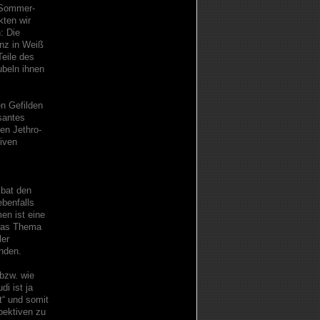
s Sommer-
kten wir
: Die
anz in Weiß
eile des
ubeln ihnen
en Gefilden
ssantes
en Jethro-
iven
bat den
benfalls
n ist eine
 das Thema
ler
inden.
 bzw. wie
di ist ja
t“ und somit
pektiven zu