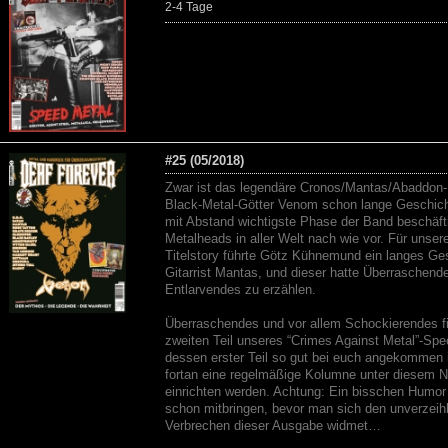
2-4 Tage
#25 (05/2018)
Zwar ist das legendäre Cronos/Mantas/Abaddon-
Black-Metal-Götter Venom schon lange Geschicht
mit Abstand wichtigste Phase der Band beschäft
Metalheads in aller Welt nach wie vor. Für unser
Titelstory führte Götz Kühnemund ein langes Ge
Gitarrist Mantas, und dieser hatte Überraschend
Entlarvendes zu erzählen.
Überraschendes und vor allem Schockierendes fi
zweiten Teil unseres “Crimes Against Metal”-Spec
dessen erster Teil so gut bei euch angekommen i
fortan eine regelmäßige Kolumne unter diesem
einrichten werden. Achtung: Ein bisschen Humor
schon mitbringen, bevor man sich den unverzeih
Verbrechen dieser Ausgabe widmet…