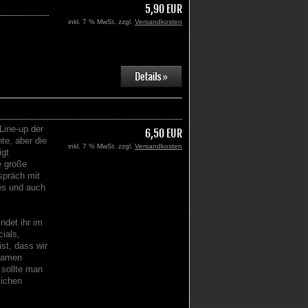
5,90 EUR
inkl. 7 % MwSt. zzgl.
Versandkosten
Line-up der
6,50 EUR
e, aber die
inkl. 7 % MwSt. zzgl.
Versandkosten
igt
e große
spräch mit
es und auch
ndet ihr im
ials,
st, dass wir
 Namen
 sollte man
lichen