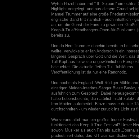
Wytch Hazel haben mit “ II: Sojourn” ein echte
Highlight vorgelegt, und aus diesem Grund schic
Manuel Trummer auf eine große Friedensmission
englische Band tritt nämlich - auch inhaltlich - g
an, um die Gunst der Fans zu gewinnen. Große T
Keep-It-True/Headbangers-Open-Air-Publikums j
bereits zu.
Und da Herr Trummer ohnehin bereits in britisch
weilte, verwickelte er Ian Anderson in ein intere
längeres Gespräch über Gott und die Welt, das d
Tull-Kopf aus teilweise ungewöhnlichen Perspekt
beleuchtet. Die aktuelle Jethro-Tull-Jubiläums-
Veröffentlichung ist da nur eine Randnotiz.
Und nochmals England: Wolf-Rüdiger Mühlmann 
einstigen Maiden-Interims-Sänger Blaze Bayley e
ausführlich zum Gespräch. Dabei herausgekomme
halbe Lebensbeichte, die natürlich nicht zuletzt
Iron Maiden aufarbeitet. Blaze musste dunkle Tä
durchschreiten - um wieder zurück ins Licht zu f
Wie veranstaltet man ein großes Indoor-Festival
funktioniert das Keep It True Festival? Unser Neu
sowohl Musiker als auch Fan als auch „Journalis
prädestiniert dafür, das KIT aus sämtlichen Pers