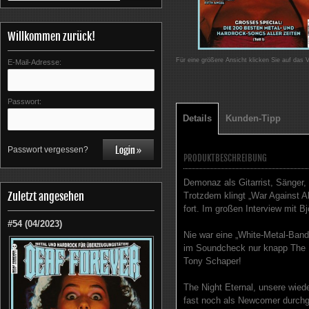
Willkommen zurück!
Für eine größere Ansicht klicken Sie auf das 
E-Mail-Adresse:
Passwort:
Details
Kunden-Tipp
Passwort vergessen?
PRODUKTBESCHREIBUNG
Demonaz als Gitarrist, Sänger,
Zuletzt angesehen
Trotzdem klingt „War Against A
fort. Im großen Interview mit B
#54 (04/2023)
Nie war eine „White-Metal-Band
im Soundcheck nur knapp The 
Tony Schaper!
The Night Eternal, unsere wie
fast noch als Newcomer durchge