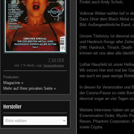
Findet auch Andy Schulz.
Volkmar Weber wühlte tief in d
Dass Ulver dem Black Metal sc
Bild. Außergewöhnliche Band, 
Unsere Titelstory ist diesmal 
und Hardrock-Songs aller Zeite
(HM, Hardrock, Thrash, Death- 
können wir uns aber alle identif
7,50 EUR
Lothar Hausfeld ist unser Hel
inkl. 7 % MwSt. zzgl.
Versandkosten
Wir setzen hier erst mal bei 
wie auch ein paar wenige Rohr
Features:
Magazine »
In diesen für Veranstalter und 
Mehr auf Ihrer privaten Seite »
der Corona-Pause so viele Band
diesmal sogar an vier Tagen sta
Hersteller
Weitere Interviews haben wir g
Extermination Order, Mystic Pr
Raven, Phantom Corporation, Wi
sowie Crypta.