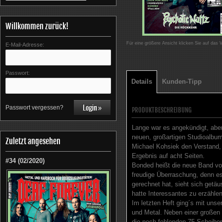
Willkommen zurück!
Für eine größere Ansicht klicken Sie auf das 
E-Mail-Adresse:
Passwort:
Details
Kunden-Tipp
Passwort vergessen?
PRODUKTBESCHREIBUNG
Lange war es angekündigt, abe
neuen, großartigen Studioalbum
Zuletzt angesehen
Michael Kohsiek den Verstand, 
Ergebnis auf acht Seiten.
#34 (02/2020)
Bonded heißt die neue Band vo
freudige Überraschung, denn 
gerechnet hat, sieht sich getäu
hatte Interessantes zu erzählen
Im letzten Heft ging´s mit uns
und Metal. Neben einer großen 
die noch fehlenden 75 Scheiben