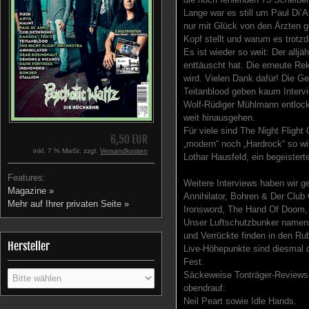
Lange war es still um Paul Di’A
nur mit Glück von den Ärzten 
Kopf stellt und warum es trotz
Es ist wieder so weit: Der alljä
enttäuscht hat. Die erneute Re
wird. Vielen Dank dafür! Die 
Teitanblood geben kaum Intervi
Wolf-Rüdiger Mühlmann entlock
weit hinausgehen.
Für viele sind The Night Fligh
6,50 EUR
„modern“ noch „Hardrock“ so wir
inkl. 7 % MwSt. zzgl.
Versandkosten
Lothar Hausfeld, ein begeistert
Features:
Weitere Interviews haben wir 
Magazine »
Annihilator, Bohren & Der Club 
Mehr auf Ihrer privaten Seite »
Ironsword, The Hand Of Doom, B
Unser Luftschutzbunker namens 
und Verrückte finden in den Ru
Hersteller
Live-Höhepunkte sind diesmal 
Fest.
Säckeweise Tonträger-Reviews s
obendrauf:
Neil Peart sowie Idle Hands.