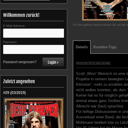
Willkommen zurück!
Für eine größere Ansicht klicken Sie auf das 
E-Mail-Adresse:
Passwort:
Details
Kunden-Tipp
Passwort vergessen?
PRODUKTBESCHREIBUNG
Scott „Wino“ Weinrich ist eine
Projekte in seinem bewegten L
Zuletzt angesehen
Kilmister“, mehr zu erzählen al
nicht anders konnten, als dem 
#29 (03/2019)
Keiner hat es für möglich geha
einmal etwas ganz Großes kreie
Albrecht war (fast) sprachlos.
Für heftige Diskussionen in u
Ausverkauf einer Band, die bis
Mühlmann tendiert klar zu Letz
Vor 30 Jahren fiel die Mauer, 