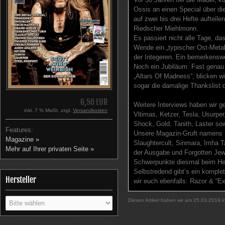
Ossis an einen Special über d
auf zwei bis drei Hefte aufte
Riedscher Miehlmonn.
Es passiert nicht alle Tage, das
Wende ein „typischer Ost-Metal
der Integeren. Ein bemerkenswe
Noch ein Jubiläum: Fast genau 
„Altars Of Madness“, blicken wi
sogar die damalige Thankslist 
6,50 EUR
Weitere Interviews haben wir 
inkl. 7 % MwSt. zzgl.
Versandkosten
Vltimas, Ketzer, Tesla, Usurper
Shock, Gold, Tanith, Laster sow
Features:
Unsere Magazin-Gruft namens U
Magazine »
Slaughtercult, Sinmara, Imha T
Mehr auf Ihrer privaten Seite »
der Ausgabe und Forgotten Jewe
Schwerpunkte diesmal beim He
Selbstredend gibt’s ein kompl
Hersteller
wir euch ebenfalls: Razor & “Ex
Diesen Artikel haben wir am 25.03.2019