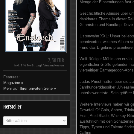
Menge der Einsendungen fast da
Geschichtliche Abrisse über u
dankbares Thema in dieser Rei
Gitarristen und Bandkopf Dave 
Listenwahn XXL: Unser beliebte
beantworten, welches Album se
- und das Ergebnis präsentiere
Wolf-Rüdiger Mühlmann erzählt 
7,50 EUR
eigentlicher Größe gefunden ha
inkl. 7 % MwSt. zzgl.
Versandkosten
vierseitiger Earmageddon-Abriss
Features:
Judas Priest hatten über die J
Magazine »
Jahrhundertklassiker „Unleashed
Mehr auf Ihrer privaten Seite »
unterbewertetste. Sein größter 
Weitere Interviews haben wir 
Hersteller
Downfall Of Gaia, Ashen, Trinit
Host, Acid Blade, Whiskey Ritu
ausführlich mit den Schattense
Tipps, Typen und Talente finde
Calling