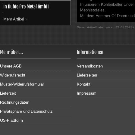
In unserem Kohlenkeller Under
In Dubio Pro Metal GmbH
Mephistofeles.
Mit dem Hammer Of Doom und d
Mehr Artikel
»
Diesen Artikel haben wir am 21.01.2023
Mehr über...
Informationen
Unsere AGB
Versandkosten
Widerrufsrecht
Lieferzeiten
Muster-Widerrufsformular
Kontakt
Lieferzeit
Impressum
Rechnungsdaten
Privatsphäre und Datenschutz
OS-Plattform