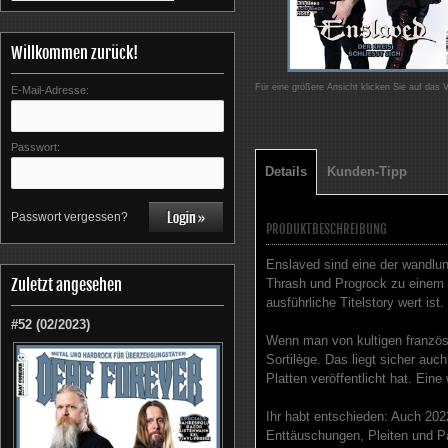
Willkommen zurück!
Für eine größere Ansicht klicken Sie auf das 
E-Mail-Adresse:
Passwort:
Details
Kunden-Tipp
Passwort vergessen?
PRODUKTBESCHREIBUNG
Enslaved sind eine der wandlu
Zuletzt angesehen
Thrash und Progrock zu einem 
ausführliche Titelstory wert ist.
#52 (02/2023)
Wenn man von kultigen französi
Sortilège. Das liegt sicher auc
Platten veröffentlicht hat. Eine
Ihr habt entschieden: Auch 202
Enttäuschungen, Pleiten und P