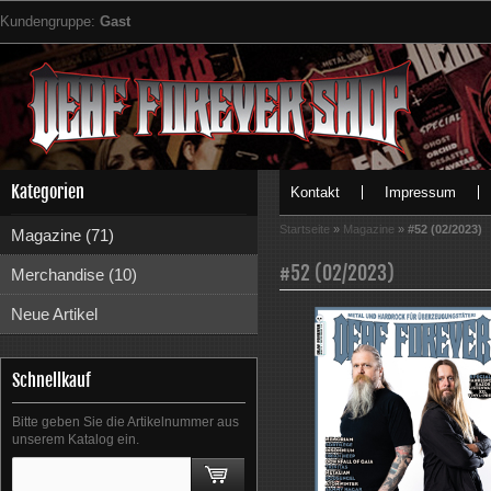
Kundengruppe:
Gast
Kategorien
Kontakt
Impressum
Startseite
»
Magazine
»
#52 (02/2023)
Magazine (71)
#52 (02/2023)
Merchandise (10)
Neue Artikel
Schnellkauf
Bitte geben Sie die Artikelnummer aus
unserem Katalog ein.