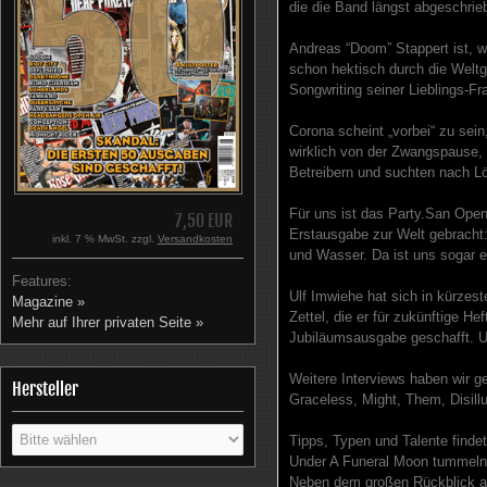
die die Band längst abgeschri
Andreas “Doom” Stappert ist, w
schon hektisch durch die Weltg
Songwriting seiner Lieblings-Fr
Corona scheint „vorbei“ zu sein
wirklich von der Zwangspause, 
Betreibern und suchten nach L
Für uns ist das Party.San Open
7,50 EUR
Erstausgabe zur Welt gebracht:
inkl. 7 % MwSt. zzgl.
Versandkosten
und Wasser. Da ist uns sogar 
Features:
Ulf Imwiehe hat sich in kürzes
Magazine »
Zettel, die er für zukünftige He
Mehr auf Ihrer privaten Seite »
Jubiläumsausgabe geschafft. Ul
Weitere Interviews haben wir g
Hersteller
Graceless, Might, Them, Disill
Tipps, Typen und Talente finde
Under A Funeral Moon tummeln s
Neben dem großen Rückblick a