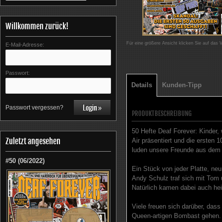
Willkommen zurück!
Für eine größere Ansicht klicken Sie auf das 
E-Mail-Adresse:
Passwort:
Details
Kunden-Tipp
Passwort vergessen?
PRODUKTBESCHREIBUNG
50 Hefte Deaf Forever: Kinder,
Zuletzt angesehen
Air präsentiert und die ersten 1
luden unsere Freunde aus dem D
#50 (06/2022)
Ein Stück von jeder Platte, ne
Andy Schulz traf sich mit Tom 
Natürlich kamen dabei auch he
Viele freuen sich darüber, da
Queen-artigen Bombast gehen. A