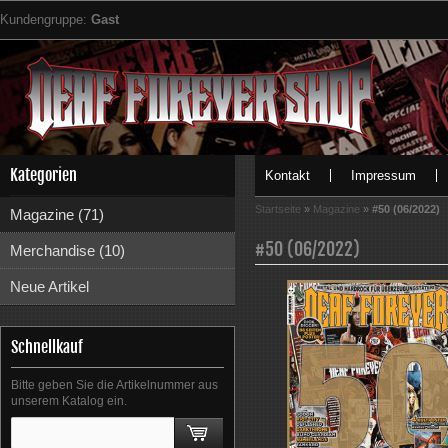
Kundengruppe:
Gast
Kategorien
Kontakt
Impressum
Startseite
»
Magazine
»
#50 (06/2022)
Magazine (71)
#50 (06/2022)
Merchandise (10)
Neue Artikel
Schnellkauf
Bitte geben Sie die Artikelnummer aus
unserem Katalog ein.