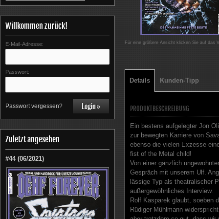
Willkommen zurück!
Für eine größere Ansicht klicken Sie auf das 
E-Mail-Adresse:
Passwort:
Details
Kunden-Tipp
Passwort vergessen?
PRODUKTBESCHREIBUNG
Ein bestens aufgelegter Jon Oli
zur bewegten Karriere von Sava
Zuletzt angesehen
ebenso die vielen Exzesse eine
fist of the Metal child!
#44 (06/2021)
Von einer gänzlich ungewohnte
Gespräch mit unserem Ulf. Ange
lässige Typ als theatralischer
außergewöhnliches Interview.
Rolf Kasparek glaubt, soeben d
Rüdiger Mühlmann widerspricht 
aber trotzdem so gut, dass w