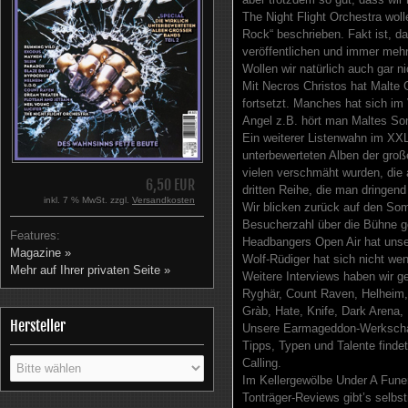
The Night Flight Orchestra wo
Rock“ beschrieben. Fakt ist, d
veröffentlichen und immer mehr
Wollen wir natürlich auch gar ni
Mit Necros Christos hat Malte 
fortsetzt. Manches hat sich im V
Angel z.B. hört man Maltes Son
Ein weiterer Listenwahn im XXL
unterbewerteten Alben der große
vielen verschmäht wurden, die 
6,50 EUR
dritten Reihe, die man dringend
inkl. 7 % MwSt. zzgl.
Versandkosten
Wir blicken zurück auf den So
Besucherzahl über die Bühne geh
Features:
Headbangers Open Air hat unser
Magazine »
Wolf-Rüdiger hat sich nicht w
Mehr auf Ihrer privaten Seite »
Weitere Interviews haben wir g
Ryghär, Count Raven, Helheim, 
Gràb, Hate, Knife, Dark Arena,
Hersteller
Unsere Earmageddon-Werkscha
Tipps, Typen und Talente finde
Calling.
Im Kellergewölbe Under A Funer
Tonträger-Reviews gibt’s selbs