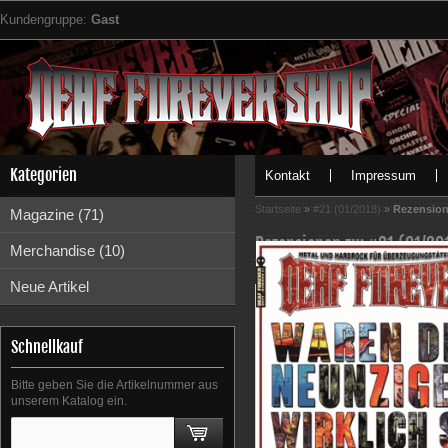
Kundengruppe:
Gast
Kategorien
Kontakt
Impressum
Startseite
»
#21 (01/2018)
»
Rezensio
Magazine (71)
Rezensionen zu: #21 (01/20
Merchandise (10)
Informationen zur Echtheit der 
Neue Artikel
Schnellkauf
Bitte geben Sie die Artikelnummer aus
unserem Katalog ein.