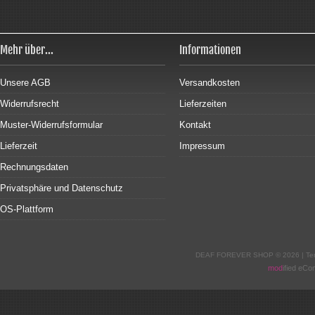
Mehr über...
Informationen
Unsere AGB
Versandkosten
Widerrufsrecht
Lieferzeiten
Muster-Widerrufsformular
Kontakt
Lieferzeit
Impressum
Rechnungsdaten
Privatsphäre und Datenschutz
OS-Plattform
DEAF FOREVER SHOP © 2026 | Tem
mod
ified eC